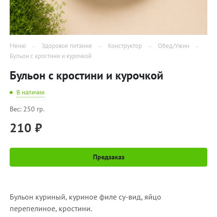
Меню
Здоровое питание
Конструктор
Обед/Ужин
Бульон с кростини и курочкой
Бульон с кростини и курочкой
В наличии
Вес: 250 гр.
210 ₽
Предзаказ
Бульон куриный, куриное филе су-вид, яйцо
перепелиное, кростини.