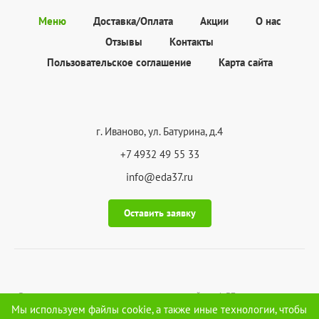
Меню
Доставка/Оплата
Акции
О нас
Отзывы
Контакты
Пользовательское соглашение
Карта сайта
г. Иваново, ул. Батурина, д.4
+7 4932 49 55 33
info@eda37.ru
Оставить заявку
Все права на материалы, находящиеся на сайте eda37.ru охраняются в
соответствии с законодательством РФ, в том числе, об авторских и
Мы используем файлы cookie, а также иные технологии, чтобы