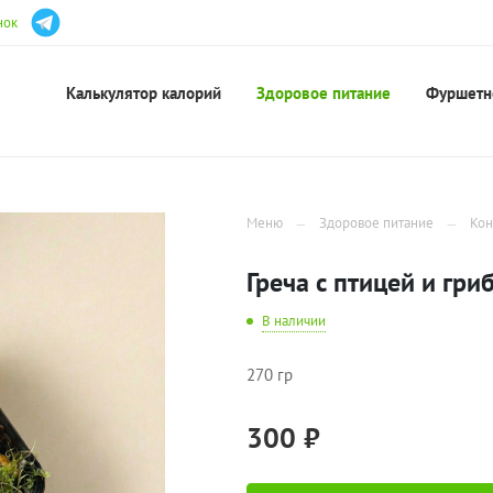
нок
Калькулятор калорий
Здоровое питание
Фуршетн
Меню
Здоровое питание
Кон
Греча с птицей и гри
В наличии
270 гр
300 ₽