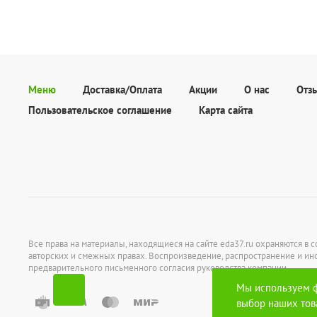
Меню
Доставка/Оплата
Акции
О нас
Отз
Пользовательское соглашение
Карта сайта
Все права на материалы, находящиеся на сайте eda37.ru охраняются в со
авторских и смежных правах. Воспроизведение, распространение и ин
предварительного письменного согласия руководства компании.
Мы используем ф
выбор наших това