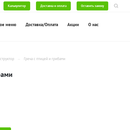
Калькулятор
Доставка и оплата
Оставить заявку
ое меню
Доставка/Оплата
Акции
О нас
структор
Греча с птицей и грибами
бами